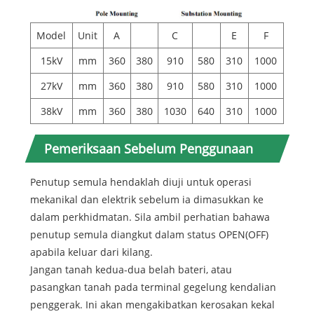
Model
Unit
A
C
E
F
15kV
mm
360
380
910
580
310
1000
27kV
mm
360
380
910
580
310
1000
38kV
mm
360
380
1030
640
310
1000
Pemeriksaan Sebelum Penggunaan
Penutup semula hendaklah diuji untuk operasi
mekanikal dan elektrik sebelum ia dimasukkan ke
dalam perkhidmatan. Sila ambil perhatian bahawa
penutup semula diangkut dalam status OPEN(OFF)
apabila keluar dari kilang.
Jangan tanah kedua-dua belah bateri, atau
pasangkan tanah pada terminal gegelung kendalian
penggerak. Ini akan mengakibatkan kerosakan kekal