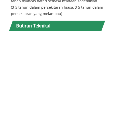
tahap nyahcas bateri semasa keadaan sedemikian.
(3-5 tahun dalam persekitaran biasa, 3-5 tahun dalam
persekitaran yang melampau)
Tidak
Butiran Teknikal
1
2
3
4
5