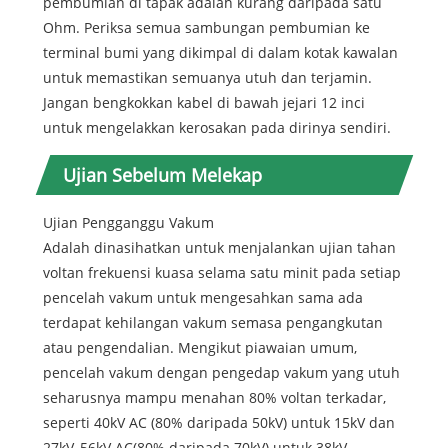
pembumian di tapak adalah kurang daripada satu
Ohm. Periksa semua sambungan pembumian ke
terminal bumi yang dikimpal di dalam kotak kawalan
untuk memastikan semuanya utuh dan terjamin.
Jangan bengkokkan kabel di bawah jejari 12 inci
untuk mengelakkan kerosakan pada dirinya sendiri.
Ujian Sebelum Melekap
Ujian Pengganggu Vakum
Adalah dinasihatkan untuk menjalankan ujian tahan
voltan frekuensi kuasa selama satu minit pada setiap
pencelah vakum untuk mengesahkan sama ada
terdapat kehilangan vakum semasa pengangkutan
atau pengendalian. Mengikut piawaian umum,
pencelah vakum dengan pengedap vakum yang utuh
seharusnya mampu menahan 80% voltan terkadar,
seperti 40kV AC (80% daripada 50kV) untuk 15kV dan
27kV, 56kV AC(80% daripada 70kV) untuk 38kV