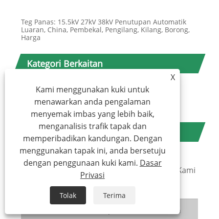
Teg Panas: 15.5kV 27kV 38kV Penutupan Automatik
Luaran, China, Pembekal, Pengilang, Kilang, Borong,
Harga
Kategori Berkaitan
X
Pemutus Litar Vakum Dalaman
Kami menggunakan kuki untuk
Pemutus Litar Vakum Luaran
menawarkan anda pengalaman
Perumahan Pemutus Litar Vakum
menyemak imbas yang lebih baik,
menganalisis trafik tapak dan
Hantar Pertanyaan
memperibadikan kandungan. Dengan
menggunakan tapak ini, anda bersetuju
Sila berasa bebas untuk memberikan
dengan penggunaan kuki kami.
Dasar
pertanyaan anda dalam borang di bawah. Kami
Privasi
akan membalas anda dalam masa 24 jam.
Tolak
Terima