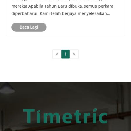
mereka! Apabila Tahun Baru dibuka, semua perkara
diperbaharui. Kami telah berjaya menyelesaikan
penghantaran penghantaran ke Turki, yang terdiri
Baca Lagi
daripada rangkaian produk termasuk suis pemutus
beban 10kV ......
<
1
>