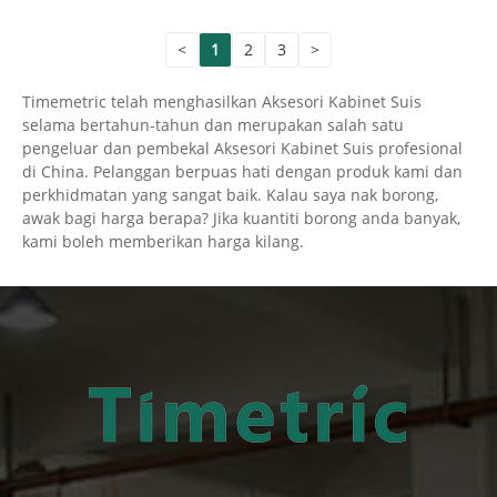
<
1
2
3
>
Timemetric telah menghasilkan Aksesori Kabinet Suis
selama bertahun-tahun dan merupakan salah satu
pengeluar dan pembekal Aksesori Kabinet Suis profesional
di China. Pelanggan berpuas hati dengan produk kami dan
perkhidmatan yang sangat baik. Kalau saya nak borong,
awak bagi harga berapa? Jika kuantiti borong anda banyak,
kami boleh memberikan harga kilang.