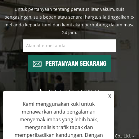
Untuk pertanyaan tentang pemutus litar vakum, suis
pengasingan, suis beban atau senarai harga, sila tinggalkan e-
mel anda kepada kami dan kami akan berhubung dalam masa
24 jam.
PERTANYAAN SEKARANG
+86-577-62722077
X
Kami menggunakan kuki untuk
wade@cntimetric.com
menawarkan anda pengalaman
menyemak imbas yang lebih baik,
menganalisis trafik tapak dan
memperibadikan kandungan. Dengan
Hak Cipta © 2022 Wenzhou Shuyi Import dan Export Co., Ltd. -