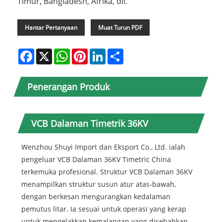
Timur, Bangladesh, Afrika, dll.
Hantar Pertanyaan
Muat Turun PDF
Facebook
X
WhatsApp
Pinterest
LinkedIn
Share
Penerangan Produk
VCB Dalaman Timetrik 36KV
Wenzhou Shuyi Import dan Eksport Co., Ltd. ialah
pengeluar VCB Dalaman 36KV Timetric China
terkemuka profesional. Struktur VCB Dalaman 36KV
menampilkan struktur susun atur atas-bawah,
dengan berkesan mengurangkan kedalaman
pemutus litar. Ia sesuai untuk operasi yang kerap
untuk mengelakkan kemalangan yang disebabkan