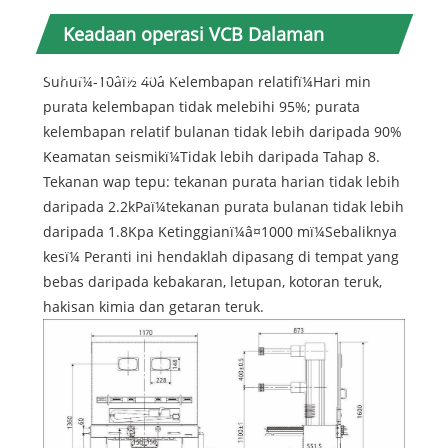
Keadaan operasi VCB Dalaman
Timemetric 36KV
Suhuï¼-10âï½ 40â Kelembapan relatifï¼Hari min
purata kelembapan tidak melebihi 95%; purata
kelembapan relatif bulanan tidak lebih daripada 90%
Keamatan seismikï¼Tidak lebih daripada Tahap 8.
Tekanan wap tepu: tekanan purata harian tidak lebih
daripada 2.2kPaï¼tekanan purata bulanan tidak lebih
daripada 1.8Kpa Ketinggianï¼â¤1000 mï¼Sebaliknya
kesï¼ Peranti ini hendaklah dipasang di tempat yang
bebas daripada kebakaran, letupan, kotoran teruk,
hakisan kimia dan getaran teruk.