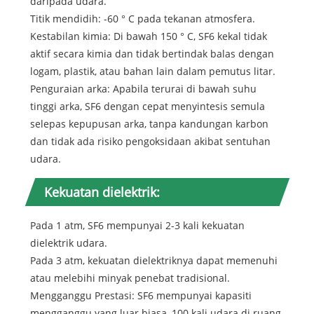
daripada udara.
Titik mendidih: -60 ° C pada tekanan atmosfera.
Kestabilan kimia: Di bawah 150 ° C, SF6 kekal tidak
aktif secara kimia dan tidak bertindak balas dengan
logam, plastik, atau bahan lain dalam pemutus litar.
Penguraian arka: Apabila terurai di bawah suhu
tinggi arka, SF6 dengan cepat menyintesis semula
selepas kepupusan arka, tanpa kandungan karbon
dan tidak ada risiko pengoksidaan akibat sentuhan
udara.
Kekuatan dielektrik:
Pada 1 atm, SF6 mempunyai 2-3 kali kekuatan
dielektrik udara.
Pada 3 atm, kekuatan dielektriknya dapat memenuhi
atau melebihi minyak penebat tradisional.
Mengganggu Prestasi: SF6 mempunyai kapasiti
mengganggu yang luar biasa, 100 kali udara di ruang