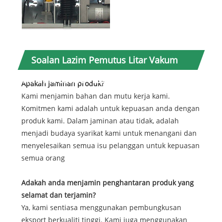
Soalan Lazim Pemutus Litar Vakum
Timetrik 630A 3 Fasa
Apakah jaminan produk?
Kami menjamin bahan dan mutu kerja kami.
Komitmen kami adalah untuk kepuasan anda dengan
produk kami. Dalam jaminan atau tidak, adalah
menjadi budaya syarikat kami untuk menangani dan
menyelesaikan semua isu pelanggan untuk kepuasan
semua orang
Adakah anda menjamin penghantaran produk yang
selamat dan terjamin?
Ya, kami sentiasa menggunakan pembungkusan
eksport berkualiti tinggi. Kami juga menggunakan