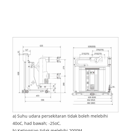
14
15
a) Suhu udara persekitaran tidak boleh melebihi
40oC, had bawah; -25oC,
b) Ketinggian tidak melebihi 2000M