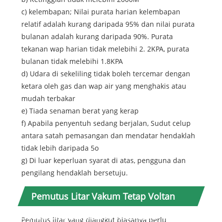
c) kelembapan; Nilai purata harian kelembapan
relatif adalah kurang daripada 95% dan nilai purata
bulanan adalah kurang daripada 90%. Purata
tekanan wap harian tidak melebihi 2. 2KPA, purata
bulanan tidak melebihi 1.8KPA
d) Udara di sekeliling tidak boleh tercemar dengan
ketara oleh gas dan wap air yang menghakis atau
mudah terbakar
e) Tiada senaman berat yang kerap
f) Apabila penyentuh sedang berjalan, Sudut celup
antara satah pemasangan dan mendatar hendaklah
tidak lebih daripada 5o
g) Di luar keperluan syarat di atas, pengguna dan
pengilang hendaklah bersetuju.
Pemutus Litar Vakum Tetap Voltan
Sederhana Dalaman Timemetric
Pemutus litar yang diangkut biasanya perlu