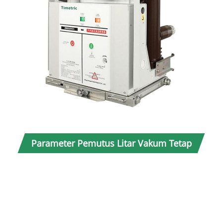
TIDA
Parameter Pemutus Litar Vakum Tetap
1
Dalaman Voltan Sederhana (Spesifikasi)
2