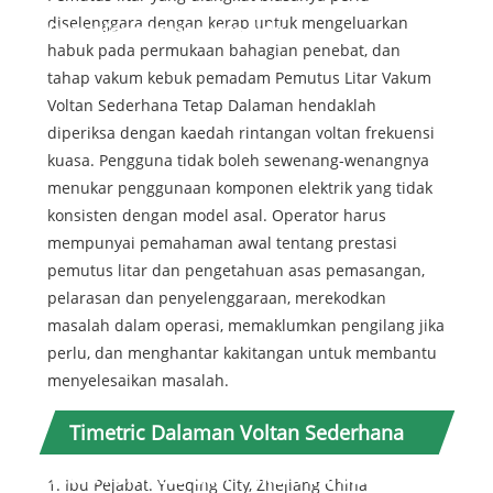
diselenggara dengan kerap untuk mengeluarkan
Penyelenggaraan produk:
habuk pada permukaan bahagian penebat, dan
tahap vakum kebuk pemadam Pemutus Litar Vakum
Voltan Sederhana Tetap Dalaman hendaklah
diperiksa dengan kaedah rintangan voltan frekuensi
kuasa. Pengguna tidak boleh sewenang-wenangnya
menukar penggunaan komponen elektrik yang tidak
konsisten dengan model asal. Operator harus
mempunyai pemahaman awal tentang prestasi
pemutus litar dan pengetahuan asas pemasangan,
pelarasan dan penyelenggaraan, merekodkan
masalah dalam operasi, memaklumkan pengilang jika
perlu, dan menghantar kakitangan untuk membantu
menyelesaikan masalah.
Timetric Dalaman Voltan Sederhana
Tetap Pemutus Litar Vakum Sorotan
1. Ibu Pejabat: Yueqing City, Zhejiang China