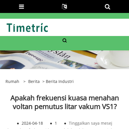
Rumah
>
Berita
>
Berita Industri
Apakah frekuensi kuasa menahan
voltan pemutus litar vakum VS1?
●
2024-04-18
●
1
●
Tinggalkan saya mesej