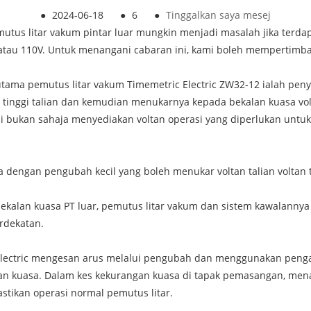
●
2024-06-18
●
6
●
Tinggalkan saya mesej
utus litar vakum pintar luar mungkin menjadi masalah jika terd
atau 110V. Untuk menangani cabaran ini, kami boleh mempertimba
ama pemutus litar vakum Timemetric Electric ZW32-12 ialah penye
 tinggi talian dan kemudian menukarnya kepada bekalan kuasa vol
i bukan sahaja menyediakan voltan operasi yang diperlukan untuk p
 dengan pengubah kecil yang boleh menukar voltan talian voltan 
ekalan kuasa PT luar, pemutus litar vakum dan sistem kawalannya 
rdekatan.
lectric mengesan arus melalui pengubah dan menggunakan penga
ian kuasa. Dalam kes kekurangan kuasa di tapak pemasangan, men
stikan operasi normal pemutus litar.