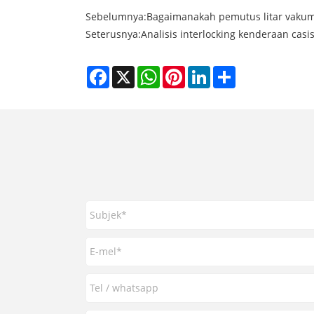
Sebelumnya:
Bagaimanakah pemutus litar vakum
Seterusnya:
Analisis interlocking kenderaan cas
Facebook
X
WhatsApp
Pinterest
LinkedIn
Share