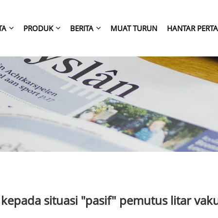
TA
PRODUK
BERITA
MUAT TURUN
HANTAR PERT
kepada situasi "pasif" pemutus litar vak