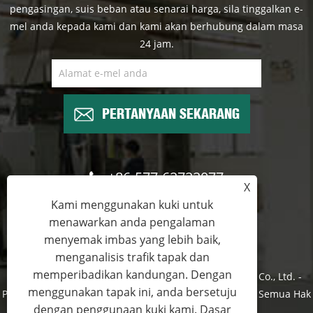
pengasingan, suis beban atau senarai harga, sila tinggalkan e-
mel anda kepada kami dan kami akan berhubung dalam masa
24 jam.
PERTANYAAN SEKARANG
+86-577-62722077
X
Kami menggunakan kuki untuk
wade@cntimetric.com
menawarkan anda pengalaman
menyemak imbas yang lebih baik,
menganalisis trafik tapak dan
memperibadikan kandungan. Dengan
Hak Cipta © 2022 Wenzhou Shuyi Import dan Export Co., Ltd. -
menggunakan tapak ini, anda bersetuju
Pemutus Litar Vakum, Suis Pengasingan, Load Switch - Semua Hak
dengan penggunaan kuki kami.
Dasar
Terpelihara