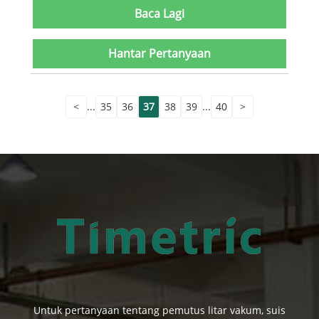
Baca Lagi
Hantar Pertanyaan
<
...
35
36
37
38
39
...
40
>
Untuk pertanyaan tentang pemutus litar vakum, suis